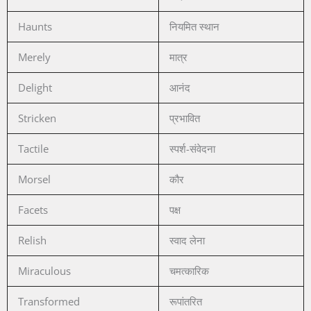
Haunts
नियमित स्थान
Merely
मात्र
Delight
आनंद
Stricken
प्रभावित
Tactile
स्पर्श-संवेदना
Morsel
कौर
Facets
पक्ष
Relish
स्वाद लेना
Miraculous
चमत्कारिक
Transformed
रूपांतरित