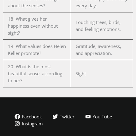
about the senses?
every day.
18. What gives her
Touching trees, birds,
happiness even without
and feeling emotions.
sight?
19. What values does Helen
Gratitude, awareness,
Keller promote?
and appreciation.
20. What is the most
beautiful sense, according
Sight
to her?
Facebook
Twitter
You Tube
Instagram