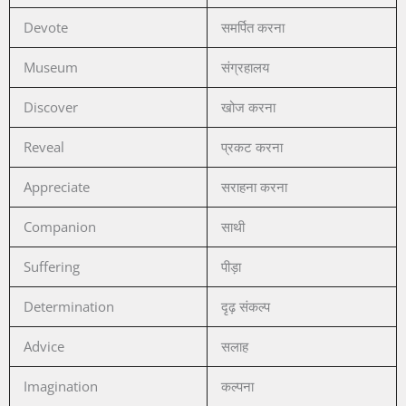
Devote
समर्पित करना
Museum
संग्रहालय
Discover
खोज करना
Reveal
प्रकट करना
Appreciate
सराहना करना
Companion
साथी
Suffering
पीड़ा
Determination
दृढ़ संकल्प
Advice
सलाह
Imagination
कल्पना