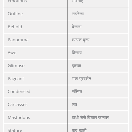
Emotions
भावनाएँ
Outline
रूपरेखा
Behold
देखना
Panorama
व्यापक दृश्य
Awe
विस्मय
Glimpse
झलक
Pageant
भव्य प्रदर्शन
Condensed
संक्षिप्त
Carcasses
शव
Mastodons
हाथी जैसे विशाल जानवर
Stature
कद-काठी