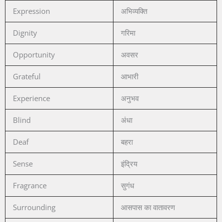
Expression
अभिव्यक्ति
Dignity
गरिमा
Opportunity
अवसर
Grateful
आभारी
Experience
अनुभव
Blind
अंधा
Deaf
बहरा
Sense
इंद्रिय
Fragrance
सुगंध
Surrounding
आसपास का वातावरण