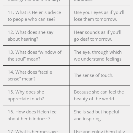
11. What is Helen’s advice
Use your eyes as if you’ll
to people who can see?
lose them tomorrow.
12. What does she say
Hear sounds as if you’ll
about hearing?
go deaf tomorrow.
13. What does “window of
The eye, through which
the soul” mean?
we understand feelings.
14. What does “tactile
The sense of touch.
sense” mean?
15. Why does she
Because she can feel the
appreciate touch?
beauty of the world.
16. How does Helen feel
She is sad but hopeful
about her blindness?
and inspiring.
17. What is her message
Use and enjoy them fully