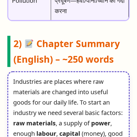
Pollution
प्रदूषण—हवा/पानी/ध्वनि को गंदा
करना
2)
Chapter Summary
(English) – ~250 words
Industries are places where raw
materials are changed into useful
goods for our daily life. To start an
industry we need several basic factors:
raw materials
, a supply of
power
,
enough
labour
,
capital
(money), good