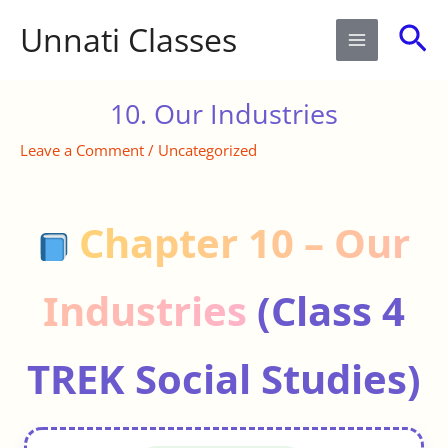
Skip
Sea
Unnati Classes
to
content
10. Our Industries
Leave a Comment
/
Uncategorized
Chapter 10 – Our
Industries
(Class 4
TREK Social Studies)