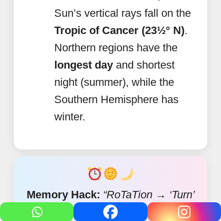
Sun’s vertical rays fall on the
Tropic of Cancer (23½° N)
.
Northern regions have the
longest day
and shortest
night (summer), while the
Southern Hemisphere has
winter.
Memory Hack:
“RoTaTion → ‘Turn’
→ day & night • RevoLuTion →