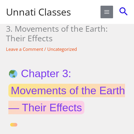
Skip
Sea
Unnati Classes
to
content
3. Movements of the Earth:
Their Effects​
Leave a Comment
/
Uncategorized
Chapter 3:
Movements of the Earth
— Their Effects