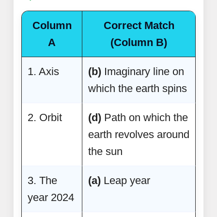
Column
Correct Match
A
(Column B)
1. Axis
(b)
Imaginary line on
which the earth spins
2. Orbit
(d)
Path on which the
earth revolves around
the sun
3. The
(a)
Leap year
year 2024