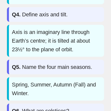
Q4.
Define axis and tilt.
Axis is an imaginary line through
Earth’s centre; it is tilted at about
23½° to the plane of orbit.
Q5.
Name the four main seasons.
Spring, Summer, Autumn (Fall) and
Winter.
Q6.
What are solstices?