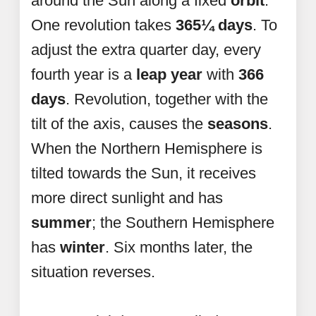
around the Sun along a fixed
orbit
.
One revolution takes
365¼ days
. To
adjust the extra quarter day, every
fourth year is a
leap year
with
366
days
. Revolution, together with the
tilt of the axis, causes the
seasons
.
When the Northern Hemisphere is
tilted towards the Sun, it receives
more direct sunlight and has
summer
; the Southern Hemisphere
has
winter
. Six months later, the
situation reverses.