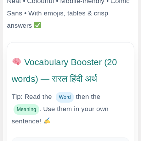
Neat • Colourful • Mobile-friendly • Comic
Sans • With emojis, tables & crisp
answers
Vocabulary Booster (20
words) — सरल हिंदी अर्थ
Tip: Read the
then the
Word
. Use them in your own
Meaning
sentence!