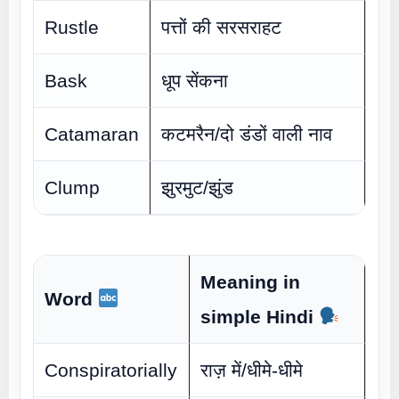
Rustle
पत्तों की सरसराहट
Bask
धूप सेंकना
Catamaran
कटमरैन/दो डंडों वाली नाव
Clump
झुरमुट/झुंड
Meaning in
Word
simple Hindi
Conspiratorially
राज़ में/धीमे-धीमे