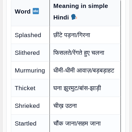
Meaning in simple
Word
Hindi
Splashed
छींटे पड़ना/गिरना
Slithered
फिसलते/रेंगते हुए चलना
Murmuring
धीमी-धीमी आवाज़/बड़बड़ाहट
Thicket
घना झुरमुट/बांस-झाड़ी
Shrieked
चीख़ उठना
Startled
चौंक जाना/सहम जाना