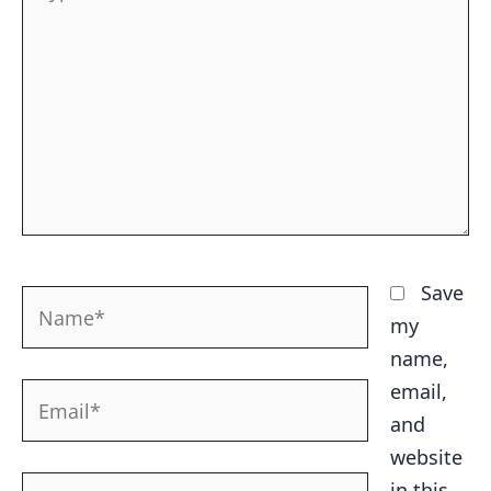
here..
Save
Name*
my
name,
email,
Email*
and
website
Website
in this