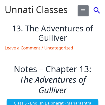
Skip
Unnati Classes
Sea
to
content
13. The Adventures of
Gulliver​
Leave a Comment
/
Uncategorized
Notes – Chapter 13:
The Adventures of
Gulliver
Class 5 • English Balbharati (Maharashtra